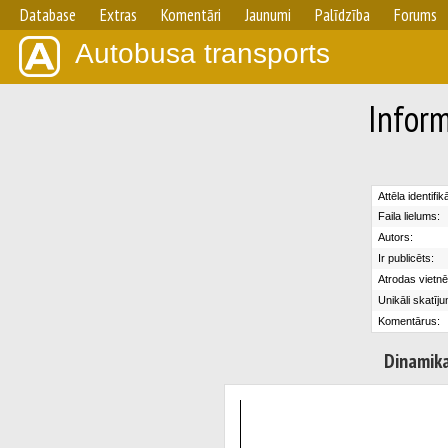
Database
Extras
Komentāri
Jaunumi
Palīdzība
Forums
Autobusa transports
Inform
Attēla identifik
Faila lielums:
Autors:
Ir publicēts:
Atrodas vietnē
Unikāli skatīju
Komentārus:
Dinamik