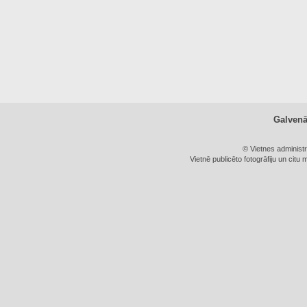
Galven
© Vietnes administ
Vietnē publicēto fotogrāfiju un citu 