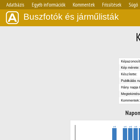
Adatbázis
Egyéb információk
Kommentek
Frissítések
Súgó
Buszfotók és járműlisták
Képazonosít
Kép mérete:
Készítette:
Publikálás n
Hány napja l
Megtekintés
Kommentek:
Napon