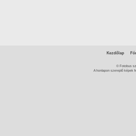
Kezdőlap
Fó
© Fotobus s
A honlapon szereplő képek fe