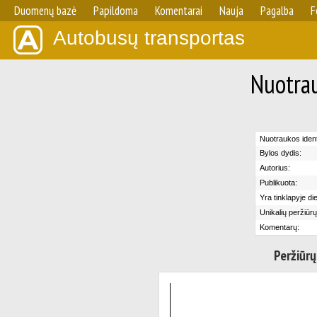
Duomenų bazė
Papildoma
Komentarai
Nauja
Pagalba
F
Autobusų transportas
Nuotrau
Nuotraukos identi
Bylos dydis:
Autorius:
Publikuota:
Yra tinklapyje di
Unikalių peržiūrų
Komentarų:
Peržiūrų