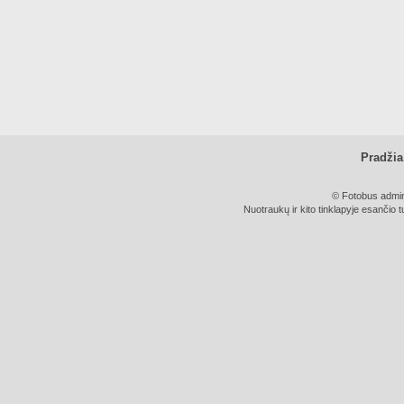
Pradžia
© Fotobus admini
Nuotraukų ir kito tinklapyje esančio t