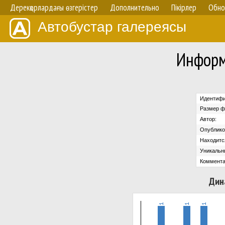
Дерекқорлардағы өзгерістер
Дополнительно
Пікірлер
Обно
Автобустар галереясы
Информ
Идентифи
Размер ф
Автор:
Опублико
Находится
Уникальн
Коммента
Дин