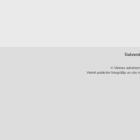
Galven
© Vietnes administ
Vietnē publicēto fotogrāfiju un citu 