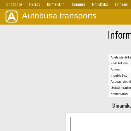
Database
Extras
Komentāri
Jaunumi
Palīdzība
Forums
Autobusa transports
Inform
Attēla identifik
Faila lielums:
Autors:
Ir publicēts:
Atrodas vietnē
Unikāli skatīju
Komentārus:
Dinamik