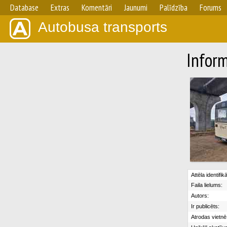
Database
Extras
Komentāri
Jaunumi
Palīdzība
Forums
Autobusa transports
Inform
Attēla identifik
Faila lielums:
Autors:
Ir publicēts:
Atrodas vietnē