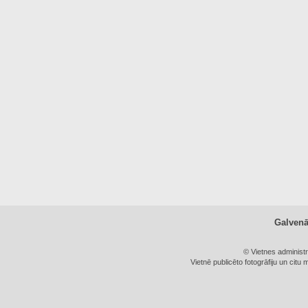
Galven
© Vietnes administ
Vietnē publicēto fotogrāfiju un citu 