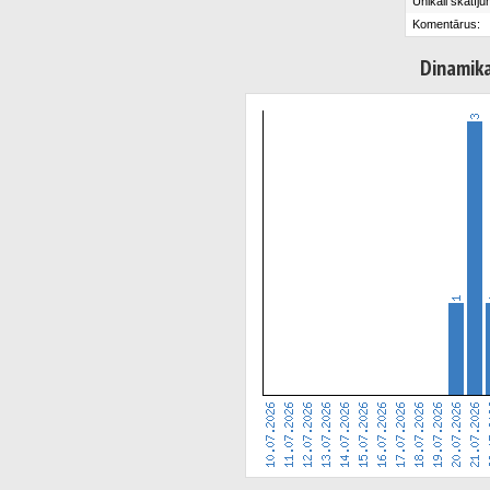
Unikāli skatīju
Komentārus:
Dinamik