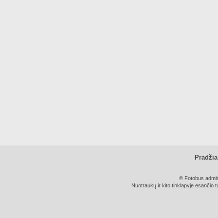
Pradžia
© Fotobus admini
Nuotraukų ir kito tinklapyje esančio t