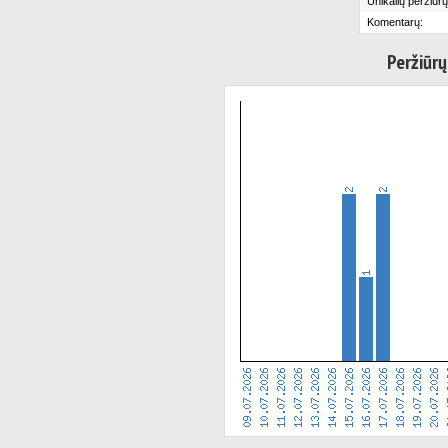
Unikalių peržiūrų
Komentarų:
Peržiūrų