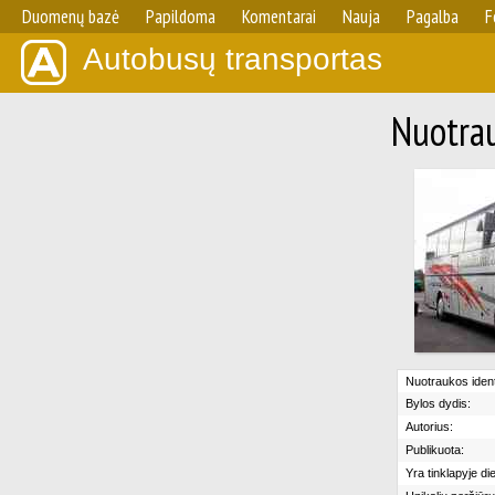
Duomenų bazė
Papildoma
Komentarai
Nauja
Pagalba
F
Autobusų transportas
Nuotrau
Nuotraukos identi
Bylos dydis:
Autorius:
Publikuota:
Yra tinklapyje di