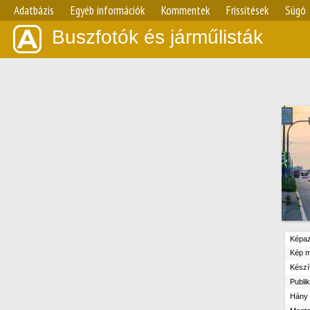
Adatbázis
Egyéb információk
Kommentek
Frissítések
Súgó
Buszfotók és járműlisták
Képaz
Kép m
Készít
Publik
Hány n