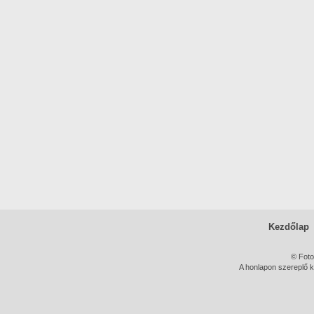
Kezdőlap
© Foto
A honlapon szereplő k