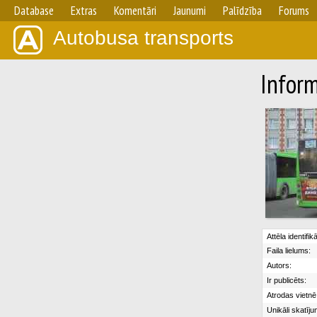
Database
Extras
Komentāri
Jaunumi
Palīdzība
Forums
Autobusa transports
Inform
Attēla identifik
Faila lielums:
Autors:
Ir publicēts:
Atrodas vietnē
Unikāli skatīju