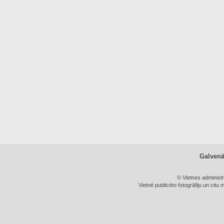
Galven
© Vietnes administ
Vietnē publicēto fotogrāfiju un citu 