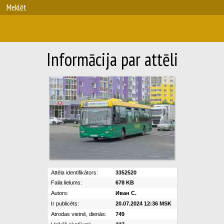
Meklēt
Informācija par attēli
Attēla identifikātors:
3352520
Faila lielums:
678 KB
Autors:
Иван С.
Ir publicēts:
20.07.2024 12:36 MSK
Atrodas vietnē, dienās:
749