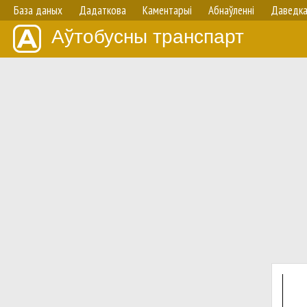
База даных
Дадаткова
Каментарыі
Абнаўленнi
Даведк
Аўтобусны транспарт