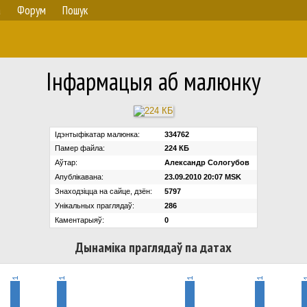
а
Форум
Пошук
Iнфармацыя аб малюнку
Ідэнтыфікатар малюнка:
334762
Памер файла:
224 КБ
Аўтар:
Александр Сологубов
Апублікавана:
23.09.2010 20:07 MSK
Знаходзіцца на сайце, дзён:
5797
Унікальных праглядаў:
286
Каментарыяў:
0
Дынаміка праглядаў па датах