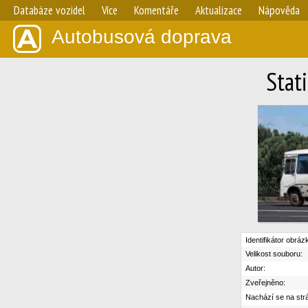
Databáze vozidel
Více
Komentáře
Aktualizace
Nápověda
Autobusová doprava
Stat
Identifikátor obráz
Velikost souboru:
Autor:
Zveřejněno:
Nachází se na str