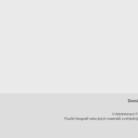
Dom
© Administrace F
Použití fotografií nebo jiných materiálů zveřejně