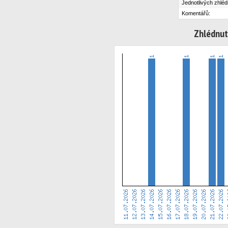
Jednotlivých zhléd
Komentářů:
Zhlédnut