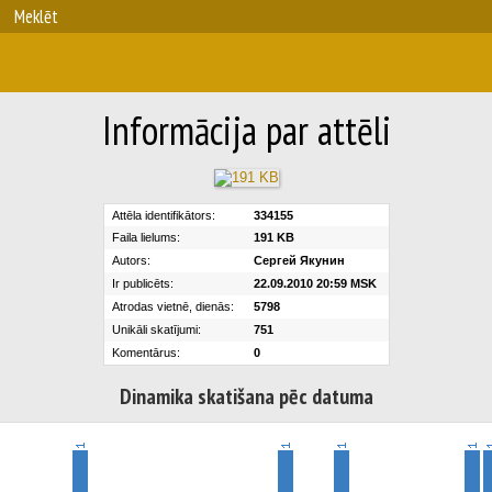
Meklēt
Informācija par attēli
Attēla identifikātors:
334155
Faila lielums:
191 KB
Autors:
Сергей Якунин
Ir publicēts:
22.09.2010 20:59 MSK
Atrodas vietnē, dienās:
5798
Unikāli skatījumi:
751
Komentārus:
0
Dinamika skatišana pēc datuma