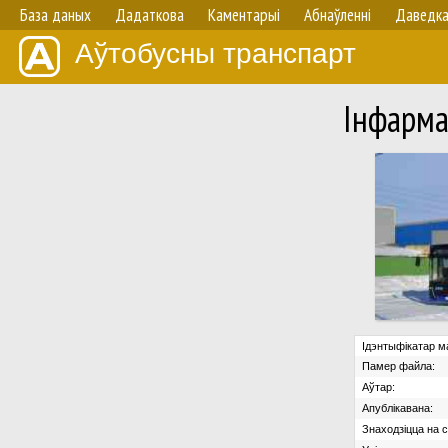
База даных
Дадаткова
Каментарыі
Абнаўленнi
Даведк
Аўтобусны транспарт
Iнфарма
Ідэнтыфікатар м
Памер файла:
Аўтар:
Апублікавана:
Знаходзіцца на с