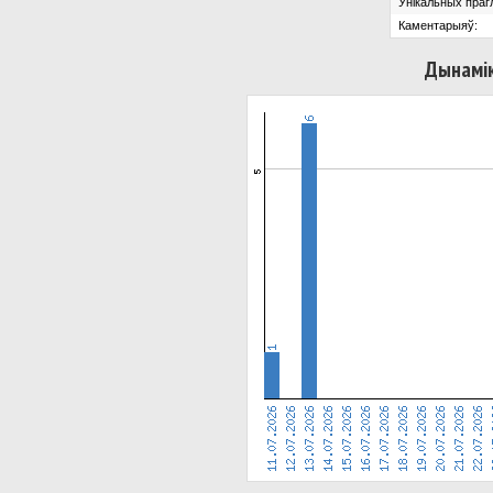
Унікальных праг
Каментарыяў:
Дынамік