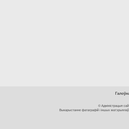
Галоўн
© Адміністрацыя са
Выкарыстанне фатаграфій і іншых матэрыялаў, 