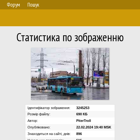
Форум
Пошук
Статистика по зображенню
Ідентифікатор зображення:
3245253
Розмір файлу:
690 КБ
Автор:
PiterTroll
Опубліковано:
22.02.2024 19:40 MSK
Знаходиться на сайті, днів:
896