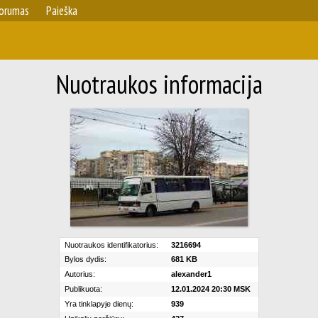
orumas
Paieška
Nuotraukos informacija
Nuotraukos identifikatorius:
3216694
Bylos dydis:
681 KB
Autorius:
alexander1
Publikuota:
12.01.2024 20:30 MSK
Yra tinklapyje dienų:
939