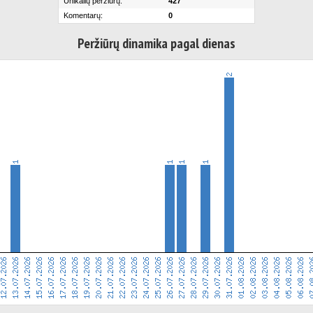
Unikalių peržiūrų:
427
Komentarų:
0
Peržiūrų dinamika pagal dienas