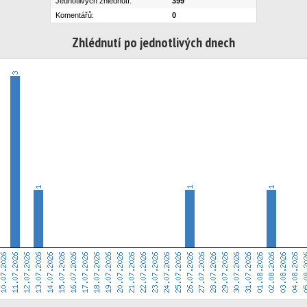
Jednotlivých zhlédnutí:
399
Komentářů:
0
Zhlédnutí po jednotlivých dnech