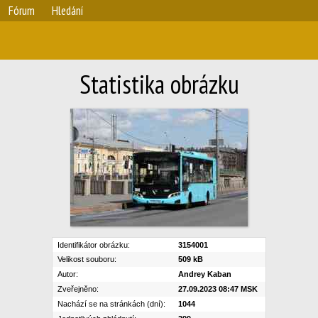
Fórum
Hledání
Statistika obrázku
Identifikátor obrázku:
3154001
Velikost souboru:
509 kB
Autor:
Andrey Kaban
Zveřejněno:
27.09.2023 08:47 MSK
Nachází se na stránkách (dní):
1044