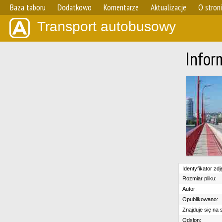
Baza taboru
Dodatkowo
Komentarze
Aktualizacje
O stron
Transport autobusowy
Infor
Identyfikator zdj
Rozmiar pliku:
Autor:
Opublikowano:
Znajduje się na s
Odsłon: