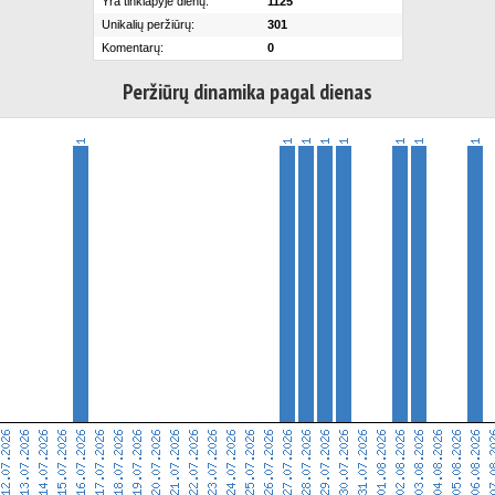
Yra tinklapyje dienų:
1125
Unikalių peržiūrų:
301
Komentarų:
0
Peržiūrų dinamika pagal dienas