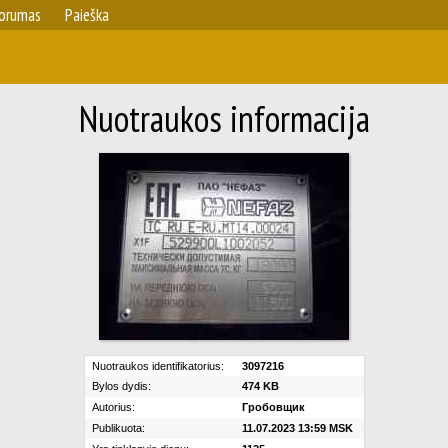
orumas
Paieška
Nuotraukos informacija
Nuotraukos identifikatorius:
3097216
Bylos dydis:
474 KB
Autorius:
Гробовщик
Publikuota:
11.07.2023 13:59 MSK