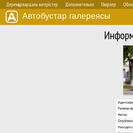
Дерекқорлардағы өзгерістер
Дополнительно
Пікірлер
Обно
Автобустар галереясы
Информ
Идентифи
Размер ф
Автор:
Опублико
Находится