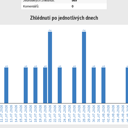
Jednotlivých zhlédnutí:
569
Komentářů:
0
Zhlédnutí po jednotlivých dnech