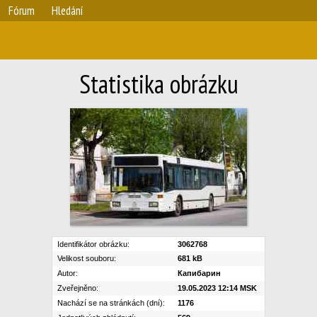
Fórum
Hledání
Statistika obrázku
Identifikátor obrázku:
3062768
Velikost souboru:
681 kB
Autor:
Капибарин
Zveřejněno:
19.05.2023 12:14 MSK
Nachází se na stránkách (dní):
1176