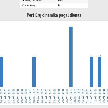
Unikalių peržiūrų:
495
Komentarų:
0
Peržiūrų dinamika pagal dienas