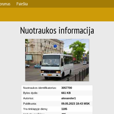
orumas
Paieška
Nuotraukos informacija
Nuotraukos identifikatorius:
3057700
Bylos dydis:
661 KB
Autorius:
alexander1
Publikuota:
09.05.2023 18:43 MSK
Yra tinklapyje dienų:
1185