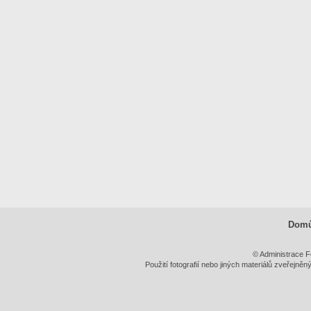
Dom
© Administrace F
Použití fotografií nebo jiných materiálů zveřejně