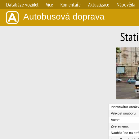
Databáze vozidel
Více
Komentáře
Aktualizace
Nápověda
Autobusová doprava
Stat
Identifikátor obráz
Velikost souboru:
Autor:
Zveřejněno:
Nachází se na str