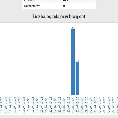
Odsłon:
423
Komentarzy:
0
Liczba oglądających wg dat