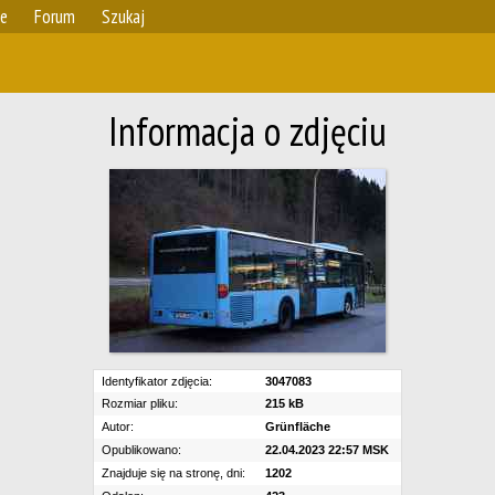
ie
Forum
Szukaj
Informacja o zdjęciu
Identyfikator zdjęcia:
3047083
Rozmiar pliku:
215 kB
Autor:
Grünfläche
Opublikowano:
22.04.2023 22:57 MSK
Znajduje się na stronę, dni:
1202