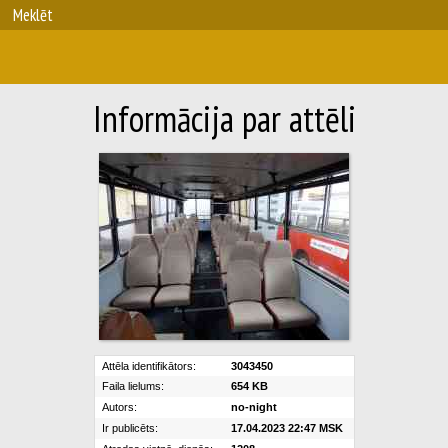
Meklēt
Informācija par attēli
Attēla identifikātors:
3043450
Faila lielums:
654 KB
Autors:
no-night
Ir publicēts:
17.04.2023 22:47 MSK