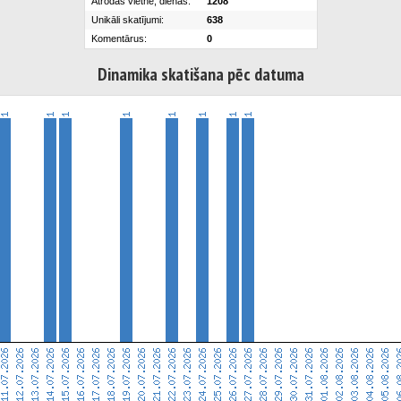
Atrodas vietnē, dienās:
1208
Unikāli skatījumi:
638
Komentārus:
0
Dinamika skatišana pēc datuma