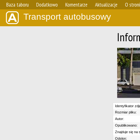
Baza taboru
Dodatkowo
Komentarze
Aktualizacje
O stron
Transport autobusowy
Infor
Identyfikator zdj
Rozmiar pliku:
Autor:
Opublikowano:
Znajduje się na s
Odsłon: