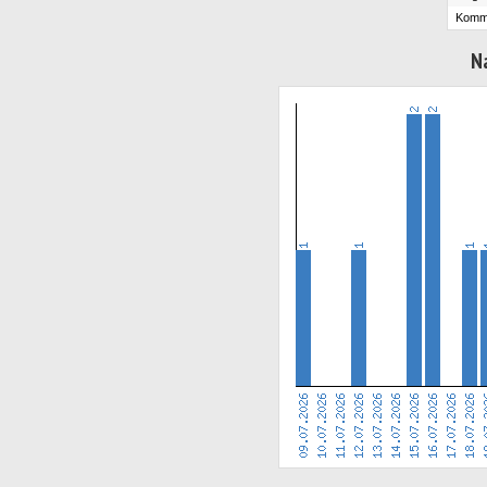
Komm
N