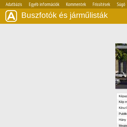
Adatbázis
Egyéb információk
Kommentek
Frissítések
Súgó
Buszfotók és járműlisták
Képaz
Kép m
Készít
Publik
Hány 
Megte