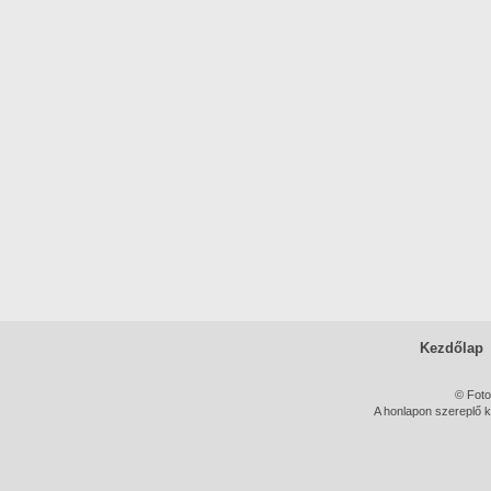
Kezdőlap
© Foto
A honlapon szereplő k