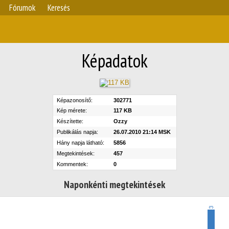
Fórumok
Keresés
Képadatok
Képazonosítő:
302771
Kép mérete:
117 KB
Készítette:
Ozzy
Publikálás napja:
26.07.2010 21:14 MSK
Hány napja látható:
5856
Megtekintések:
457
Kommentek:
0
Naponkénti megtekintések