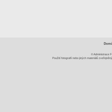
Dom
© Administrace F
Použití fotografií nebo jiných materiálů zveřejně