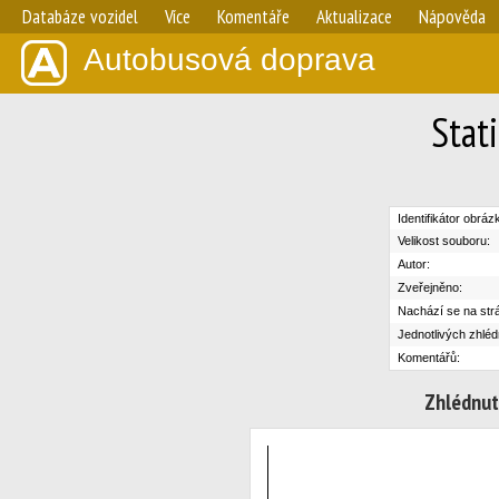
Databáze vozidel
Více
Komentáře
Aktualizace
Nápověda
Autobusová doprava
Stat
Identifikátor obráz
Velikost souboru:
Autor:
Zveřejněno:
Nachází se na str
Jednotlivých zhléd
Komentářů:
Zhlédnut