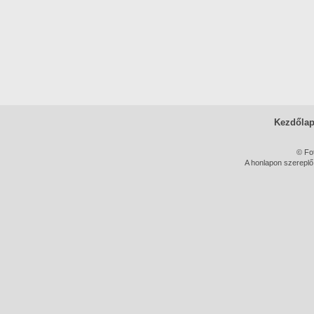
Kezdőla
© Fo
A honlapon szereplő 