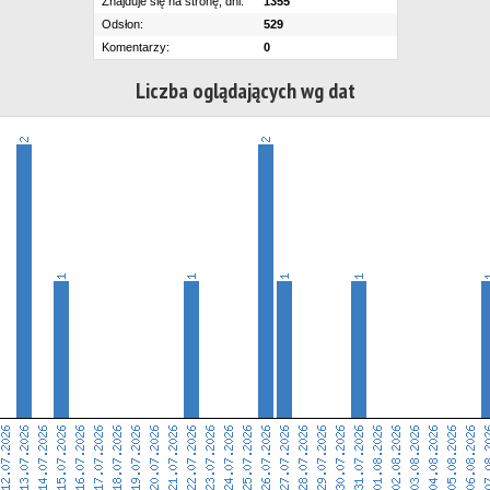
Znajduje się na stronę, dni:
1355
Odsłon:
529
Komentarzy:
0
Liczba oglądających wg dat