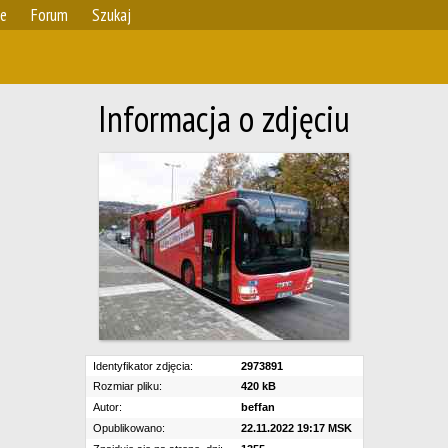
ie
Forum
Szukaj
Informacja o zdjęciu
Identyfikator zdjęcia:
2973891
Rozmiar pliku:
420 kB
Autor:
beffan
Opublikowano:
22.11.2022 19:17 MSK