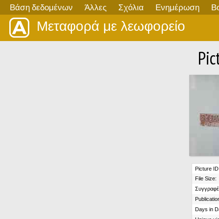
Βάση δεδομένων
Άλλες
Σχόλια
Ενημέρωση
Β
Μεταφορά με λεωφορείο
Pic
Picture ID
File Size:
Συγγραφέ
Publicatio
Days in D