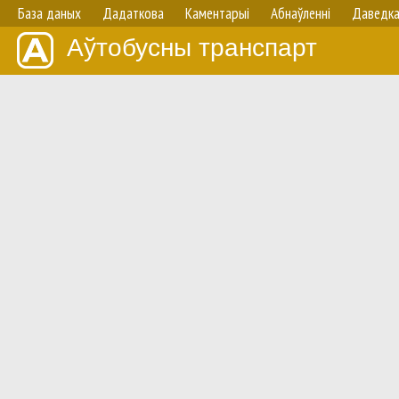
База даных
Дадаткова
Каментарыі
Абнаўленнi
Даведк
Аўтобусны транспарт