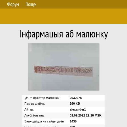
а
Форум
Пошук
Iнфармацыя аб малюнку
Ідэнтыфікатар малюнка:
2932978
Памер файла:
260 КБ
Аўтар:
alexander1
Апублікавана:
01.09.2022 22:10 MSK
Знаходзіцца на сайце, дзён:
1435