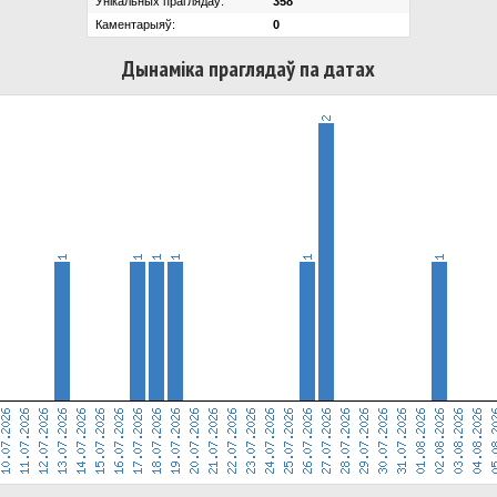
Унікальных праглядаў:
358
Каментарыяў:
0
Дынаміка праглядаў па датах