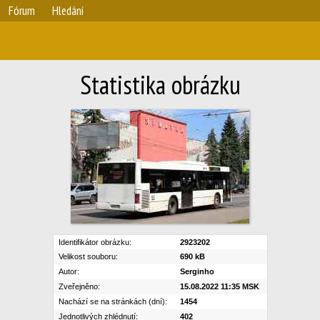
Fórum
Hledání
Statistika obrázku
Identifikátor obrázku:
2923202
Velikost souboru:
690 kB
Autor:
Serginho
Zveřejněno:
15.08.2022 11:35 MSK
Nachází se na stránkách (dní):
1454
Jednotlivých zhlédnutí:
402