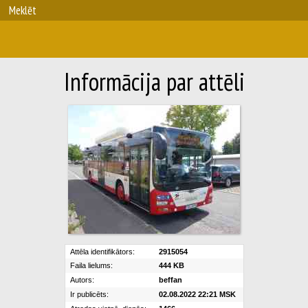
Meklēt
Informācija par attēli
Attēla identifikātors:
2915054
Faila lielums:
444 KB
Autors:
beffan
Ir publicēts:
02.08.2022 22:21 MSK