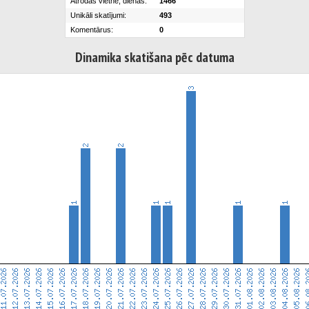
Atrodas vietnē, dienās:
1466
Unikāli skatījumi:
493
Komentārus:
0
Dinamika skatišana pēc datuma