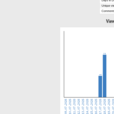
Days in D
Unique vi
Comment
View