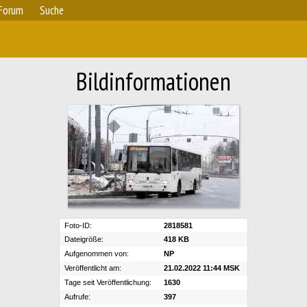
Forum
Suche
Bildinformationen
Foto-ID:
2818581
Dateigröße:
418 KB
Aufgenommen von:
NP
Veröffentlicht am:
21.02.2022 11:44 MSK
Tage seit Veröffentlichung:
1630
Aufrufe:
397