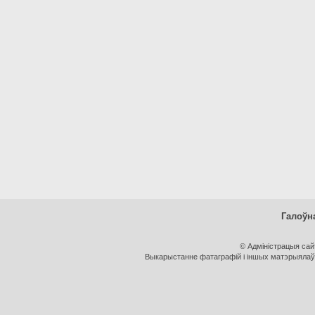
Галоўн
© Адміністрацыя са
Выкарыстанне фатаграфій і іншых матэрыялаў, 