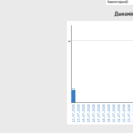
Каментарыяў:
Дынамік