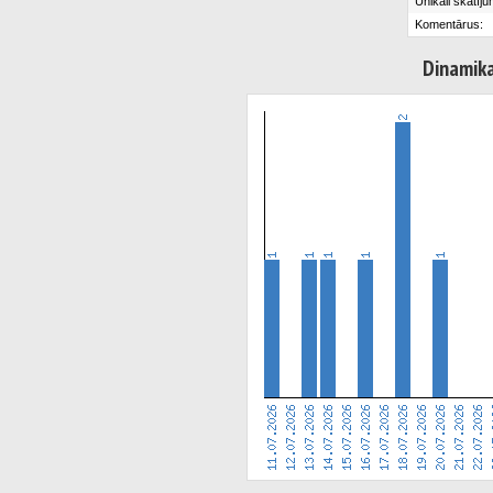
Unikāli skatīju
Komentārus:
Dinamik