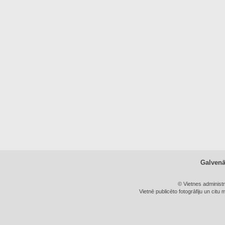
Galven
© Vietnes administ
Vietnē publicēto fotogrāfiju un citu 