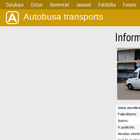
Database
Extras
Komentāri
Jaunumi
Palīdzība
Forums
Autobusa transports
Inform
Attēla identifik
Faila lielums:
Autors:
Ir publicēts:
Atrodas vietnē