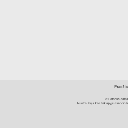
Pradžia
© Fotobus admini
Nuotraukų ir kito tinklapyje esančio t