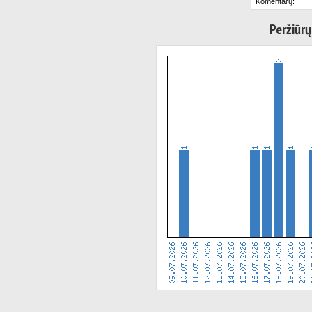
Komentarų:
Peržiūrų