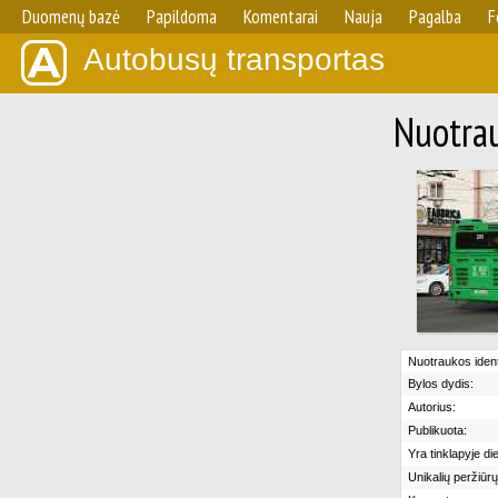
Duomenų bazė
Papildoma
Komentarai
Nauja
Pagalba
F
Autobusų transportas
Nuotrau
Nuotraukos identi
Bylos dydis:
Autorius:
Publikuota:
Yra tinklapyje di
Unikalių peržiūrų