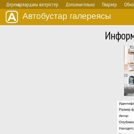
Дерекқорлардағы өзгерістер
Дополнительно
Пікірлер
Обно
Автобустар галереясы
Информ
Идентифи
Размер ф
Автор:
Опублико
Находится