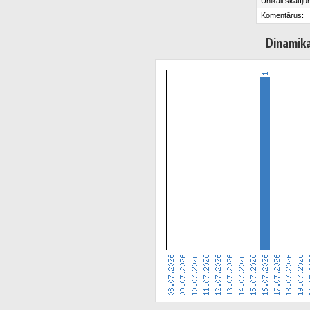
Unikāli skatīju
Komentārus:
Dinamik