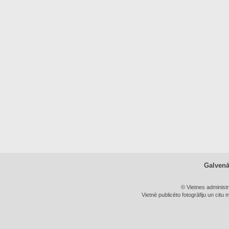
Galven
© Vietnes administ
Vietnē publicēto fotogrāfiju un citu 