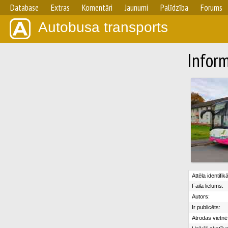
Database
Extras
Komentāri
Jaunumi
Palīdzība
Forums
Autobusa transports
Inform
Attēla identifik
Faila lielums:
Autors:
Ir publicēts:
Atrodas vietnē