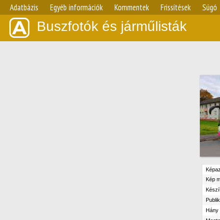
Adatbázis
Egyéb információk
Kommentek
Frissítések
Súgó
Buszfotók és járműlisták
Képaz
Kép m
Készít
Publik
Hány n