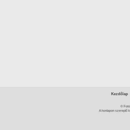
Kezdőlap
© Foto
A honlapon szereplő k