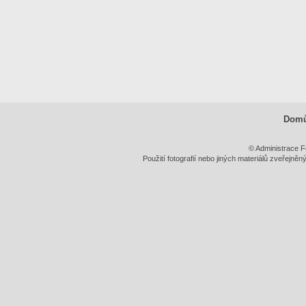
Dom
© Administrace F
Použití fotografií nebo jiných materiálů zveřejně