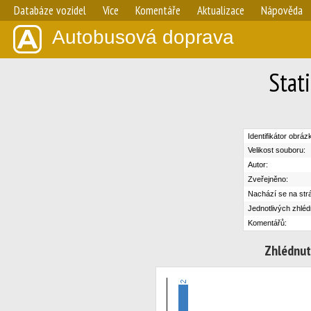
Databáze vozidel
Více
Komentáře
Aktualizace
Nápověda
Autobusová doprava
Stat
Identifikátor obráz
Velikost souboru:
Autor:
Zveřejněno:
Nachází se na str
Jednotlivých zhléd
Komentářů:
Zhlédnut