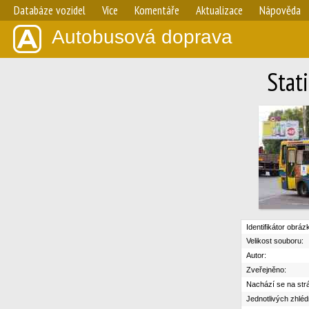
Databáze vozidel
Více
Komentáře
Aktualizace
Nápověda
Autobusová doprava
Stat
Identifikátor obráz
Velikost souboru:
Autor:
Zveřejněno:
Nachází se na str
Jednotlivých zhléd