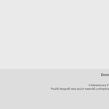
Dom
© Administrace F
Použití fotografií nebo jiných materiálů zveřejně