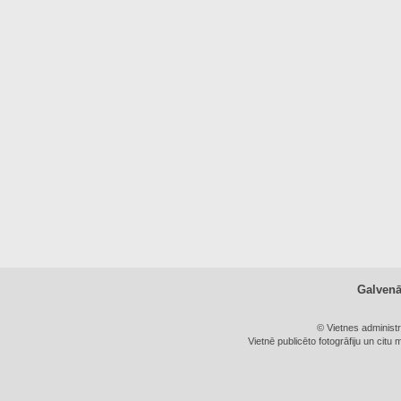
Galven
© Vietnes administ
Vietnē publicēto fotogrāfiju un citu 