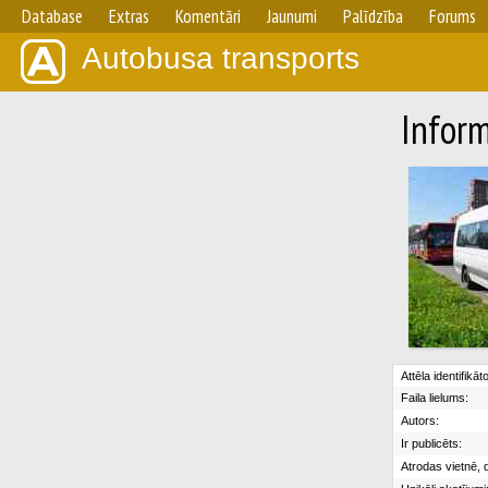
Database
Extras
Komentāri
Jaunumi
Palīdzība
Forums
Autobusa transports
Inform
Attēla identifikāt
Faila lielums:
Autors:
Ir publicēts:
Atrodas vietnē, 