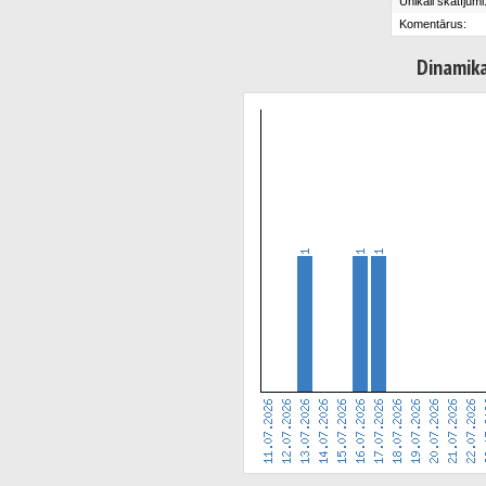
Unikāli skatījumi
Komentārus:
Dinamik