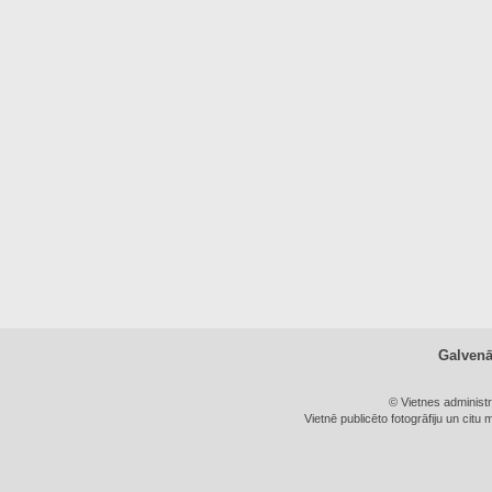
Galven
© Vietnes administ
Vietnē publicēto fotogrāfiju un citu 