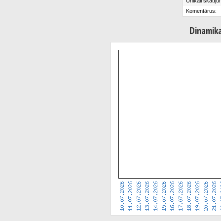
Unikāli skatīju
Komentārus:
Dinamik