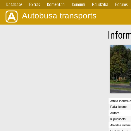
Database
Extras
Komentāri
Jaunumi
Palīdzība
Forums
Autobusa transports
Inform
Attēla identifik
Faila lielums:
Autors:
Ir publicēts:
Atrodas vietnē