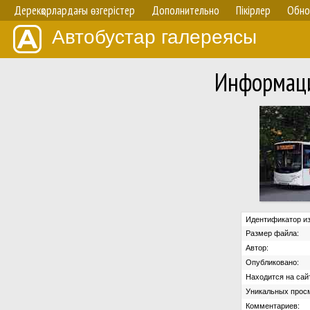
Дерекқорлардағы өзгерістер
Дополнительно
Пікірлер
Обно
Автобустар галереясы
Информаци
Идентификатор и
Размер файла:
Автор:
Опубликовано:
Находится на сайт
Уникальных прос
Комментариев: