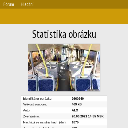
Fórum
Hledání
Statistika obrázku
Identifikátor obrázku:
2660240
Velikost souboru:
469 kB
Autor:
ALX
Zveřejněno:
20.06.2021 14:55 MSK
Nachází se na stránkách (dní):
1875