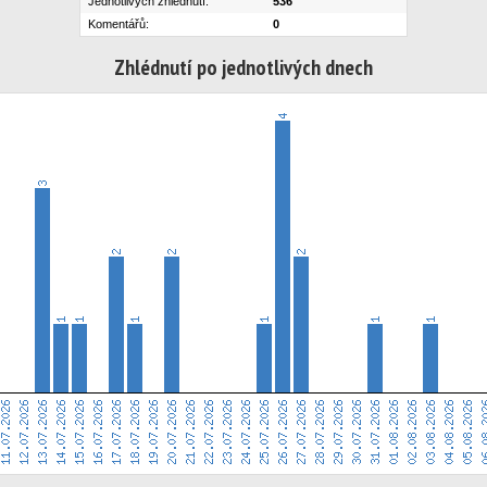
Jednotlivých zhlédnutí:
536
Komentářů:
0
Zhlédnutí po jednotlivých dnech