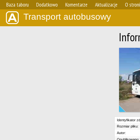
Baza taboru
Dodatkowo
Komentarze
Aktualizacje
O stron
Transport autobusowy
Infor
Identyfikator zd
Rozmiar pliku:
Autor:
Opublikowano: